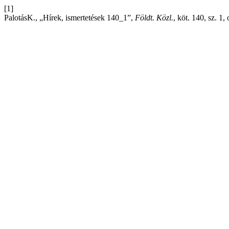
[1]
PalotásK., „Hírek, ismertetések 140_1”,
Földt. Közl.
, köt. 140, sz. 1