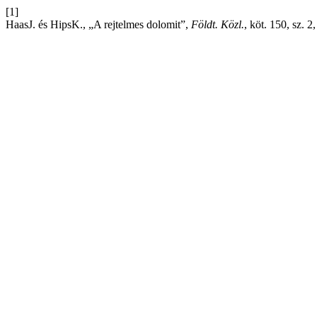
[1]
HaasJ. és HipsK., „A rejtelmes dolomit”,
Földt. Közl.
, köt. 150, sz. 2