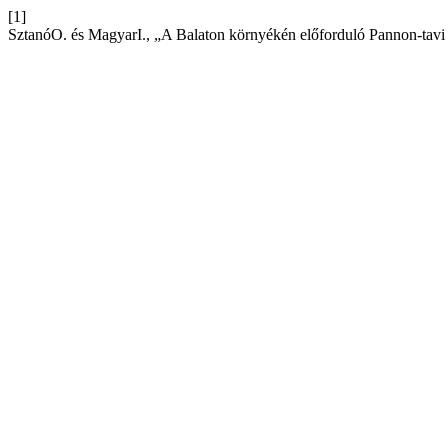
[1]
SztanóO. és MagyarI., „A Balaton környékén előforduló Pannon-tavi