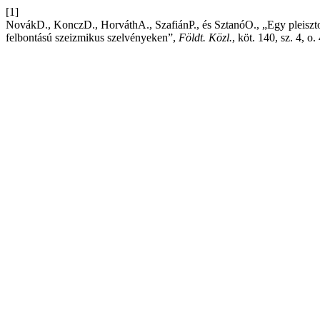
[1]
NovákD., KonczD., HorváthA., SzafiánP., és SztanóO., „Egy pleiszto
felbontású szeizmikus szelvényeken”,
Földt. Közl.
, köt. 140, sz. 4, o