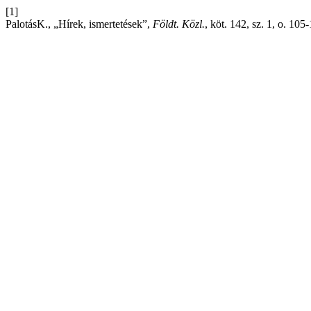
[1]
PalotásK., „Hírek, ismertetések”,
Földt. Közl.
, köt. 142, sz. 1, o. 105