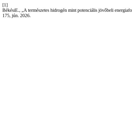
[1]
BékésiE., „A természetes hidrogén mint potenciális jövőbeli energiafor
175, jún. 2026.