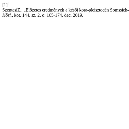
[1]
SzentesiZ., „Előzetes eredmények a késői kora-pleisztocén Somssich-h
Közl.
, köt. 144, sz. 2, o. 165-174, dec. 2019.