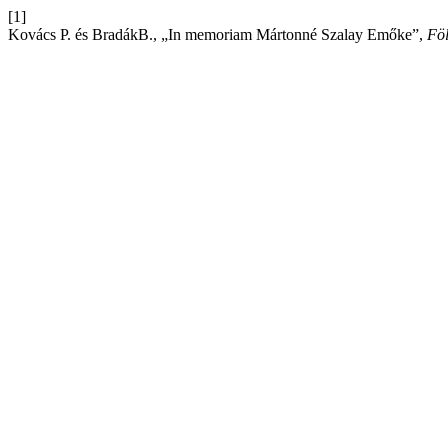
[1]
Kovács P. és BradákB., „In memoriam Mártonné Szalay Emőke”,
Föl