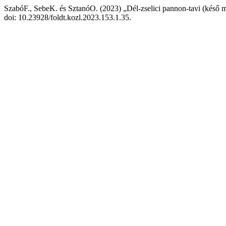
SzabóF., SebeK. és SztanóO. (2023) „Dél-zselici pannon-tavi (késő m
doi: 10.23928/foldt.kozl.2023.153.1.35.