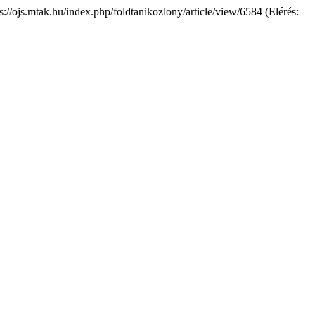
ps://ojs.mtak.hu/index.php/foldtanikozlony/article/view/6584 (Elérés: