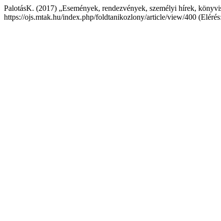
PalotásK. (2017) „Események, rendezvények, személyi hírek, könyvi
https://ojs.mtak.hu/index.php/foldtanikozlony/article/view/400 (Eléré