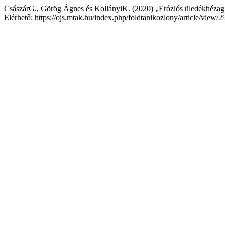
CsászárG., Görög Ágnes és KollányiK. (2020) „Eróziós üledékhézag
Elérhető: https://ojs.mtak.hu/index.php/foldtanikozlony/article/view/