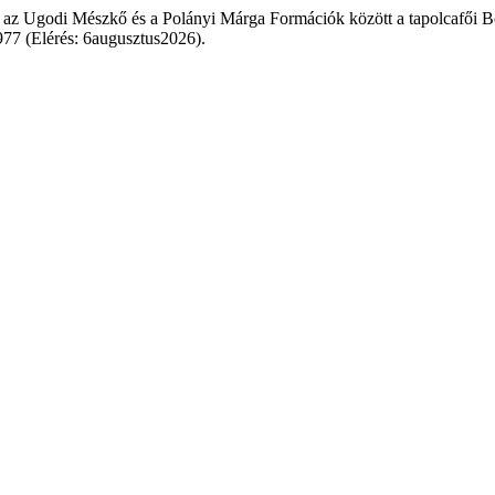
 az Ugodi Mészkő és a Polányi Márga Formációk között a tapolcafői 
2977 (Elérés: 6augusztus2026).