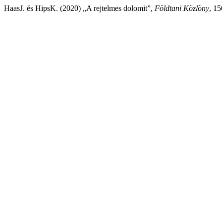
HaasJ. és HipsK. (2020) „A rejtelmes dolomit”,
Földtani Közlöny
, 15