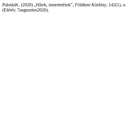
PalotásK. (2020) „Hírek, ismertetések”,
Földtani Közlöny
, 142(1), o.
(Elérés: 7augusztus2026).