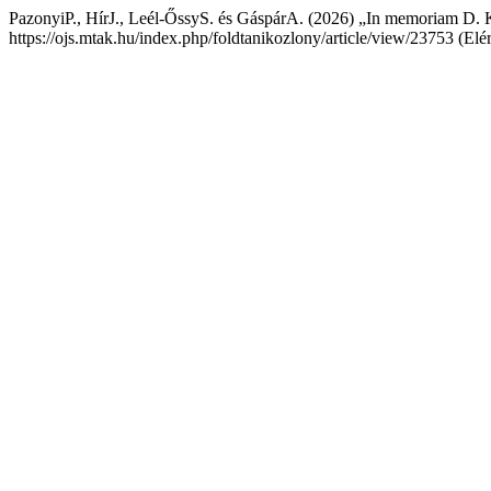
PazonyiP., HírJ., Leél-ŐssyS. és GáspárA. (2026) „In memoriam D.
https://ojs.mtak.hu/index.php/foldtanikozlony/article/view/23753 (Elé