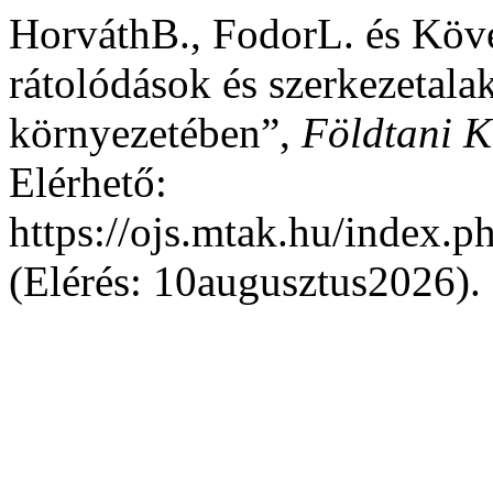
HorváthB., FodorL. és Köv
rátolódások és szerkezetala
környezetében”,
Földtani K
Elérhető:
https://ojs.mtak.hu/index.p
(Elérés: 10augusztus2026).