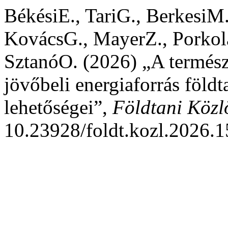
BékésiE., TariG., BerkesiM
KovácsG., MayerZ., Porkolá
SztanóO. (2026) „A termész
jövőbeli energiaforrás földt
lehetőségei”,
Földtani Közl
10.23928/foldt.kozl.2026.1