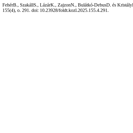
FehérB., SzakállS., LázárK., ZajzonN., Bulátkó-DebusD. és Kristál
155(4), o. 291. doi: 10.23928/foldt.kozl.2025.155.4.291.