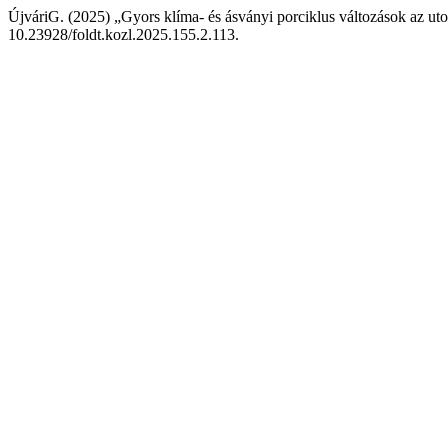
ÚjváriG. (2025) „Gyors klíma- és ásványi porciklus változások az utol
10.23928/foldt.kozl.2025.155.2.113.