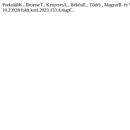
PorkolábK., BroerseT., KenyeresA., BékésiE., TóthS., MagyarB. és
10.23928/foldt.kozl.2023.153.4.mapC.