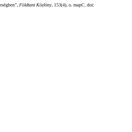
érségben”,
Földtani Közlöny
, 153(4), o. mapC. doi: