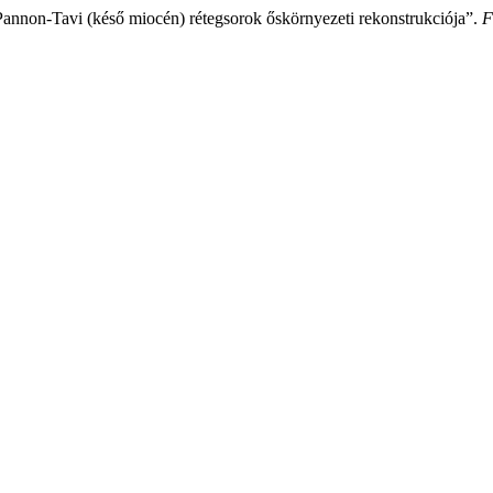
 Pannon-Tavi (késő miocén) rétegsorok őskörnyezeti rekonstrukciója”.
F