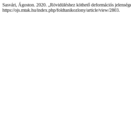
Sasvári, Ágoston. 2020. „Rövidüléshez köthető deformációs jelensége
https://ojs.mtak.hu/index.php/foldtanikozlony/article/view/2803.