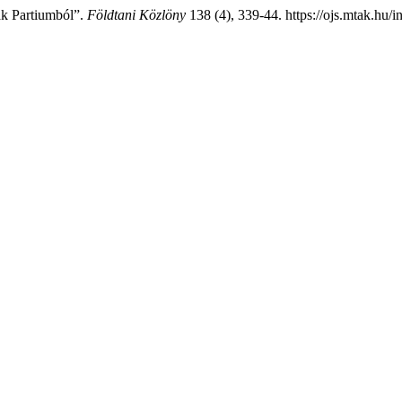
ák Partiumból”.
Földtani Közlöny
138 (4), 339-44. https://ojs.mtak.hu/i