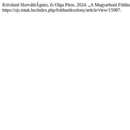
Krivánné HorváthÁgnes, és Olga Piros. 2024. „A Magyarhoni Földtan
https://ojs.mtak.hu/index.php/foldtanikozlony/article/view/15987.