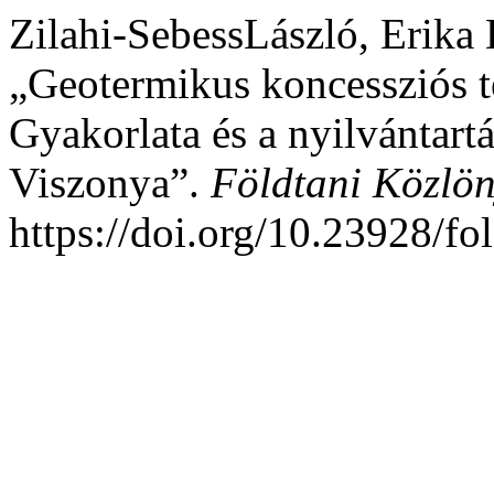
Zilahi-SebessLászló, Erika
„Geotermikus koncessziós t
Gyakorlata és a nyilvántart
Viszonya”.
Földtani Közlö
https://doi.org/10.23928/fo