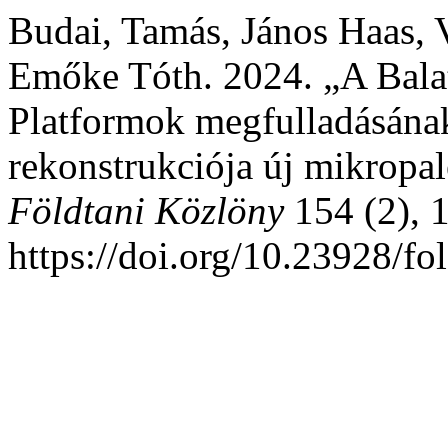
Budai, Tamás, János Haas, 
Emőke Tóth. 2024. „A Balat
Platformok megfulladásána
rekonstrukciója új mikropal
Földtani Közlöny
154 (2), 
https://doi.org/10.23928/fo