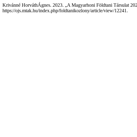
Krivánné HorváthÁgnes. 2023. „A Magyarhoni Földtani Társulat 202
https://ojs.mtak.hu/index.php/foldtanikozlony/article/view/12241.