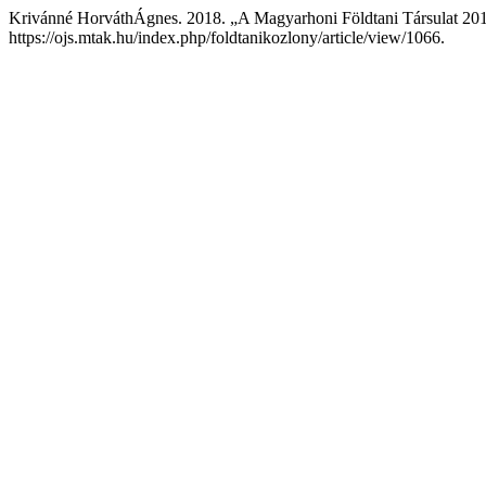
Krivánné HorváthÁgnes. 2018. „A Magyarhoni Földtani Társulat 201
https://ojs.mtak.hu/index.php/foldtanikozlony/article/view/1066.