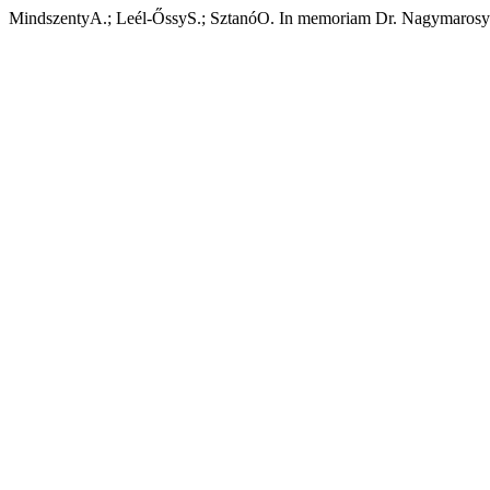
MindszentyA.; Leél-ŐssyS.; SztanóO. In memoriam Dr. Nagymaros