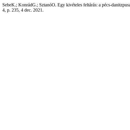
SebeK.; KonrádG.; SztanóO. Egy kivételes feltárás: a pécs-danitzpu
4, p. 235, 4 dec. 2021.