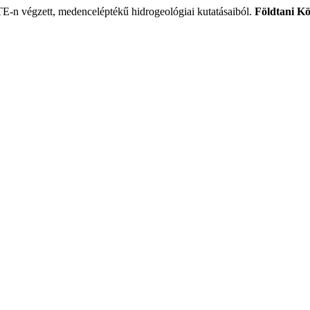
E-n végzett, medenceléptékű hidrogeológiai kutatásaiból.
Földtani K