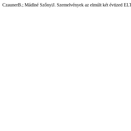
CzaunerB.; Mádlné SzőnyiJ. Szemelvények az elmúlt két évtized ELT