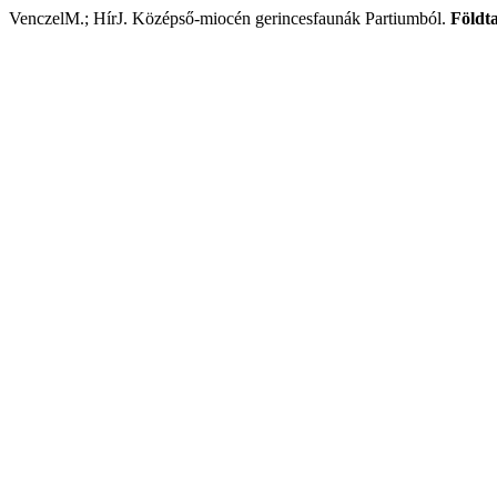
VenczelM.; HírJ. Középső-miocén gerincesfaunák Partiumból.
Földt