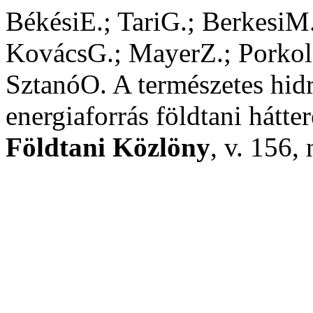
BékésiE.; TariG.; BerkesiM
KovácsG.; MayerZ.; Porkolá
SztanóO. A természetes hidr
energiaforrás földtani hátte
Földtani Közlöny
, v. 156,