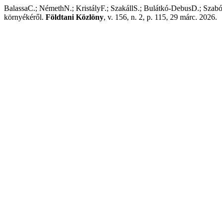
BalassaC.; NémethN.; KristályF.; SzakállS.; Bulátkó-DebusD.; SzabóD
környékéről.
Földtani Közlöny
, v. 156, n. 2, p. 115, 29 márc. 2026.