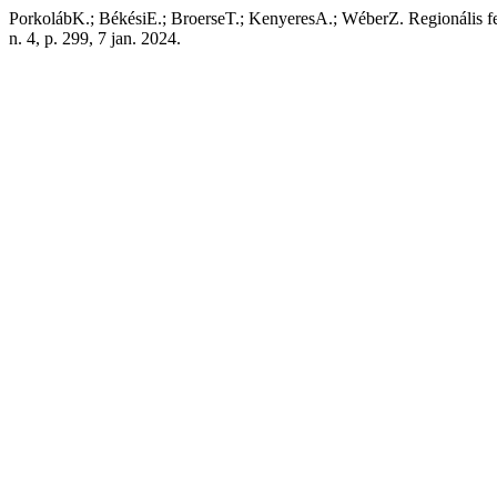
PorkolábK.; BékésiE.; BroerseT.; KenyeresA.; WéberZ. Regionális f
n. 4, p. 299, 7 jan. 2024.