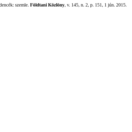
edencék: szemle.
Földtani Közlöny
, v. 145, n. 2, p. 151, 1 jún. 2015.