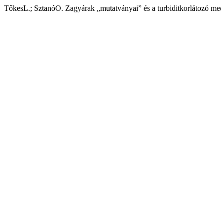
TőkesL.; SztanóO. Zagyárak „mutatványai” és a turbiditkorlátozó m