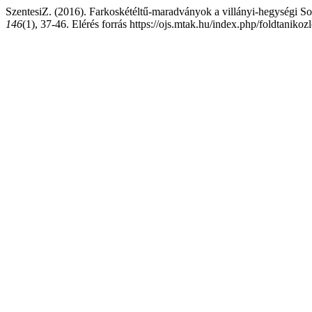
SzentesiZ. (2016). Farkoskétéltű-maradványok a villányi-hegységi So
146
(1), 37-46. Elérés forrás https://ojs.mtak.hu/index.php/foldtanikoz