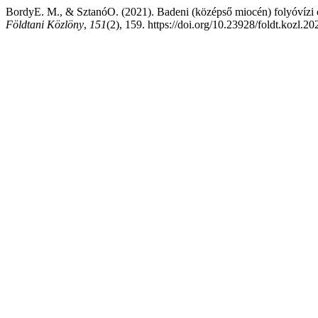
BordyE. M., & SztanóO. (2021). Badeni (középső miocén) folyóvízi ő
Földtani Közlöny
,
151
(2), 159. https://doi.org/10.23928/foldt.kozl.2