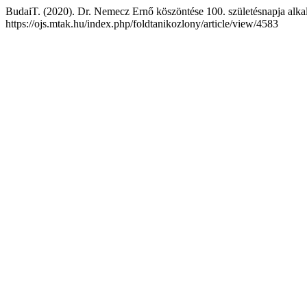
BudaiT. (2020). Dr. Nemecz Ernő köszöntése 100. születésnapja alk
https://ojs.mtak.hu/index.php/foldtanikozlony/article/view/4583