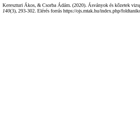
Kereszturi Ákos, & Csorba Ádám. (2020). Ásványok és kőzetek vizsgál
140
(3), 293-302. Elérés forrás https://ojs.mtak.hu/index.php/foldtani