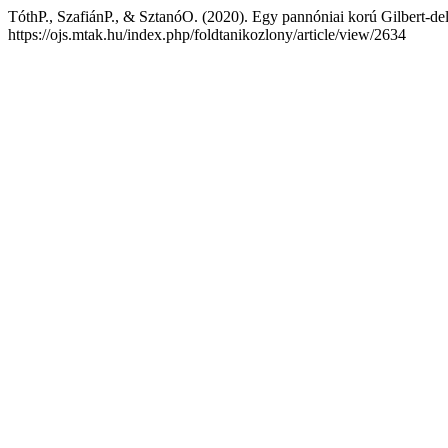
TóthP., SzafiánP., & SztanóO. (2020). Egy pannóniai korú Gilbert-de
https://ojs.mtak.hu/index.php/foldtanikozlony/article/view/2634