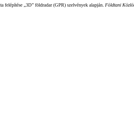
lta felépítése „3D” földradar (GPR) szelvények alapján.
Földtani Közlö