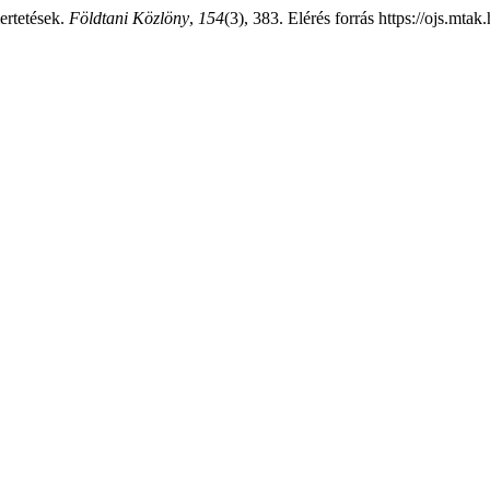
ertetések.
Földtani Közlöny
,
154
(3), 383. Elérés forrás https://ojs.mta