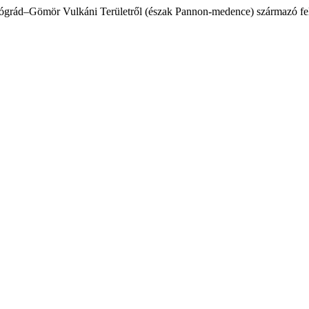
a Nógrád–Gömör Vulkáni Területről (észak Pannon-medence) származó fe