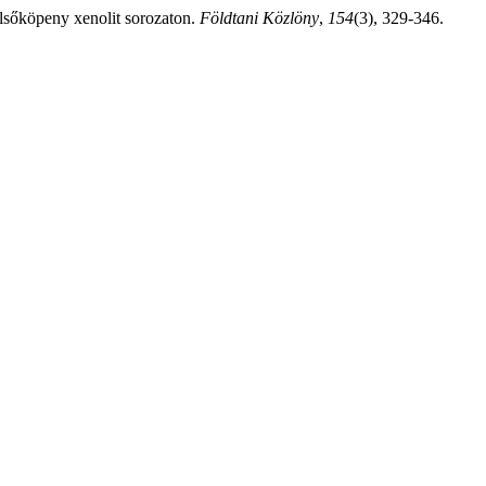
lsőköpeny xenolit sorozaton.
Földtani Közlöny
,
154
(3), 329-346.