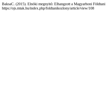
BaksaC. (2015). Elnöki megnyitó: Elhangzott a Magyarhoni Földtani T
https://ojs.mtak.hu/index.php/foldtanikozlony/article/view/108