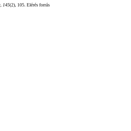
y
,
145
(2), 105. Elérés forrás