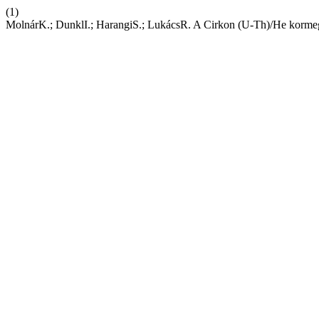
(1)
MolnárK.; DunklI.; HarangiS.; LukácsR. A Cirkon (U-Th)/He kormegha