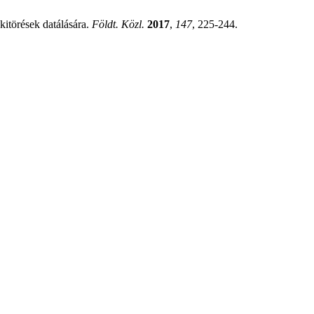
itörések datálására.
Földt. Közl.
2017
,
147
, 225-244.