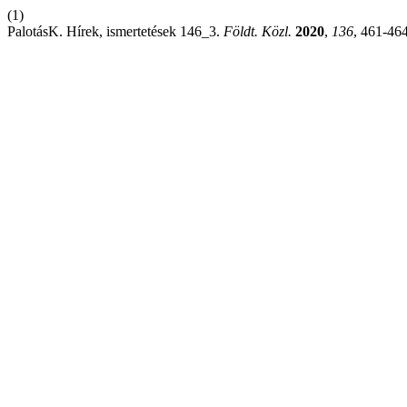
(1)
PalotásK. Hírek, ismertetések 146_3.
Földt. Közl.
2020
,
136
, 461-464