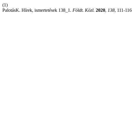
(1)
PalotásK. Hírek, ismertetések 138_1.
Földt. Közl.
2020
,
138
, 111-116