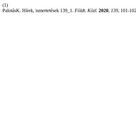
(1)
PalotásK. Hírek, ismertetések 139_1.
Földt. Közl.
2020
,
139
, 101-102