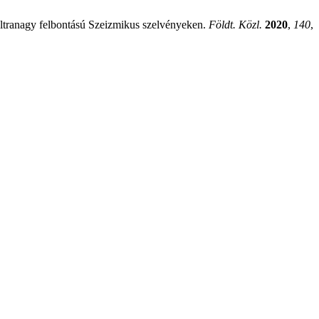
ltranagy felbontású Szeizmikus szelvényeken.
Földt. Közl.
2020
,
140
,