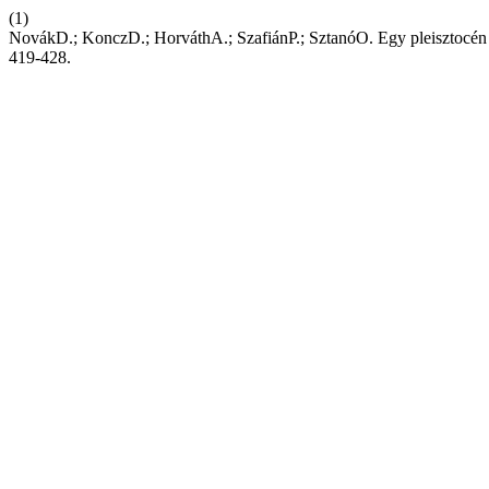
(1)
NovákD.; KonczD.; HorváthA.; SzafiánP.; SztanóO. Egy pleisztocén
419-428.