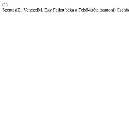
(1)
SzentesiZ.; VenczelM. Egy Fejlett béka a Felső-kréta (santoni) Cse